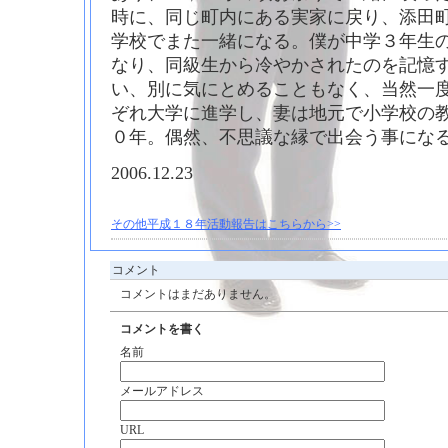
時に、同じ町内にある実家に戻り、添田
学校でまた一緒になる。僕が中学３年生
なり、同級生から冷やかされたのを記憶
い、別に気にとめることもなく、当然一
ぞれ大学に進学し、妻は地元で小学校の
０年。偶然、不思議な縁で出会う事にな
2006.12.23
その他平成１８年活動報告はこちらから>>
コメント
コメントはまだありません。
コメントを書く
名前
メールアドレス
URL