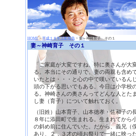
神崎聡（こうざきさとし）夢からはじまる
HOME
>
平成１８年活動報告
> 妻～神崎育子 その１
妻～神崎育子 その１
「ご家庭が大変ですね、特に奥さんが大
る。本当にその通りで、妻の両親も含め
いたとは・・・と心の中で嘆いているん
頭の下がる思いでもある。今日は小学校
る。神崎さんの奥さんってどんな人とた
し妻（育子）について触れておく。
（旧姓）山本育子、山本徳孝・佐和子の
８年に添田町で生まれる。生まれてから
の斜め前に住んでいた。だから、義兄（
あり、２，３才の頃お祭りで一緒に映っ