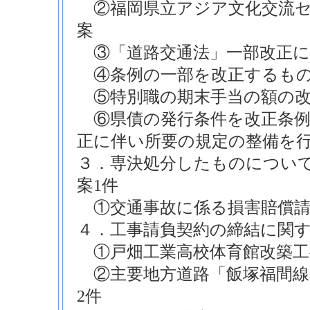
②福岡県立アジア文化交流セ
案
③「道路交通法」一部改正に
④条例の一部を改正するもの
⑤特別職の期末手当の額の改
⑥県債の発行条件を改正条例
正に伴い所要の規定の整備を
３．専決処分したものについ
案1件
①交通事故に係る損害賠償請
４．工事請負契約の締結に関す
①戸畑工業高校体育館改築工
②主要地方道路「飯塚福間線
2件