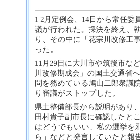
1 2月定例会、14日から常任
議が行われた。採決を終え、
り、その中に「花宗川改修工
った。
11月29日に大川市や筑後市な
川改修期成会」の国土交通省
問を務めている鳩山二郎衆議
り審議がストップした。
県土整備部長から説明があり
田村貴子副市長に確認したと
はどうでもいい、私の選挙を
ら」などと発言していたと報