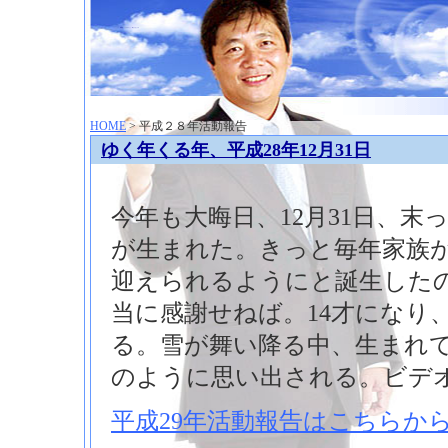
神崎聡（こうざきさとし）夢からはじまる
HOME
> 平成２８年活動報告
ゆく年くる年、平成28年12月31日
今年も大晦日、12月31日、末
が生まれた。きっと毎年家族
迎えられるようにと誕生した
当に感謝せねば。14才になり
る。雪が舞い降る中、生まれ
のように思い出される。ビデ
平成29年活動報告はこちらか