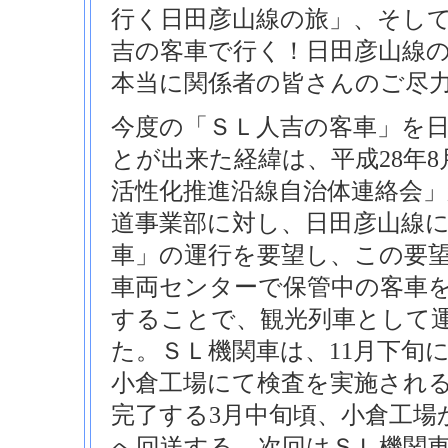
行く日田彦山線の旅」、そして
吉の客車で行く！日田彦山線
本当に関係者の皆さんのご尽
今度の「ＳＬ人吉の客車」を
とが出来た経緯は、平成28年8
活性化推進沿線自治体連絡会」
道事業部に対し、日田彦山線
車」の運行を要望し、この要望
車両センターで保管中の客車
することで、観光列車として
た。ＳＬ機関車は、11月下旬
小倉工場にて検査を実施され
完了する3月中旬頃、小倉工場
へ回送する。次回はＳＬ機関