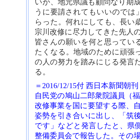
いが、地元県議も顧問なり期
うに要請されてもいいのでは
らった。何れにしても、長い
宗川改修に尽力してきた先人
皆さんの願いを何と思ってい
たくなる。地域のために頑張
の人の努力を踏みにじる発言
る。
＝2016/12/15付 西日本新聞朝
自民党の鳩山二郎衆院議員（
改修事業を国に要望する際、
姿勢を引き合いに出し、「筑
です」などと発言したと、県
整備委員会で報告した。その