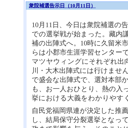
衆院補選告示日（10月11日）
10月11日、今日は衆院補選の
での選挙戦が始まった。藏内謙
補の出陣式へ。10時に久留米市
らは小郡市生涯学習センターで
マツヤウィングにそれぞれ出
川・大木出陣式には行けませ
で盛会な出陣式で、選対本部
も、お一人おひとり、熱の入
挙における大義をわかりやす
自民党福岡県連が決定した推
し、結局保守分裂選挙となっ