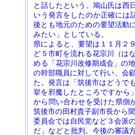
と話したという。鳩山氏は西
いう発言をしたのか正確には
後とも地元のための要望活動
みたい」としている。
県によると、要望は１１月２
ど５市町を流れる花宗川（は
める「花宗川改修期成会」の
の幹部職員に対して行い、会
た。発言は「筑後市はどうで
挙を邪魔したところですから
から問い合わせを受けた県側
筑後市の田村貴子副市長から
委員会では自民党など３会派
だ」などと批判。今後の審議