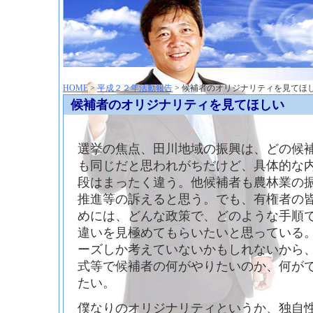
神崎聡（こうざきさとし）夢からはじまる
HOME
>
平成２２年活動報告
> 候補者のオリジナリティを見てほ
候補者のオリジナリティを見てほしい
選挙の焦点、田川地域の振興は、どの候
も同じだと思われがちだけど、具体的な
段はまったく違う。他候補者も農林業の
推進等の訴えると思う。でも、有権者の
めには、どんな政策で、どのような手順
違いを見極めてもらいたいと思っている
ーズしか考えていないかもしれないから
式等で候補者の何がやりたいのか、何が
たい。
僕なりのオリジナリティというか、独自