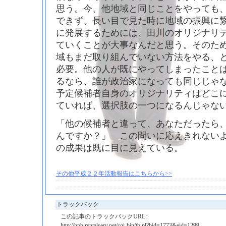
思う。今、他地域と同じことをやっても
できず、長い目で見た時に地域の振興に
に発展するためには、田川のオリジナリ
ていくことが大事なんだと思う。そのた
域もまだ取り組んでいない方法をやる、
必要。他の人が既にやってしまったこと
るなら、誰が政治家になっても同じじゃ
予定候補者自身のオリジナリティはどこ
ていれば、選択肢の一つになるんじゃな
「他の候補者と違って、あなただったら
んですか？」 この問いに応えきれないよ
の成果は既に目に見えている。
その他平成２２年活動報告はこちらから>>
トラックバック
この記事のトラックバックURL:
http://hpb.rentalserv.net/cgi-bin/tb.pl?bid=1773&eid=1299