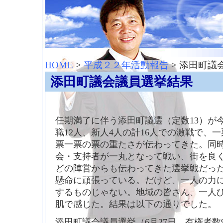
神崎聡（こうざきさとし）夢からはじまる
HOME
>
平成２２年活動報告
> 添田町議
添田町議会議員選挙結果
任期満了に伴う添田町議選（定数13）が
職12人、新人4人の計16人での激戦で、
票一票の票の重たさが伝わってきた。同
会・支持者が一丸となって戦い、街を良
どの陣営からも伝わってきた選挙戦だっ
懸命に頑張っている。だけど、一人の力
するものじゃない。地域の皆さん、一人
肌で感じた。結果は以下の通りでした。
添田町議会議員選挙（6月27日 有権者数9,8