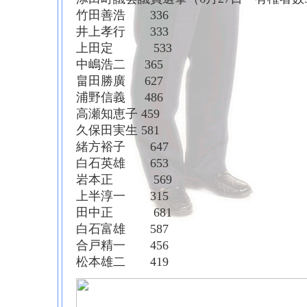
竹田善浩 336
井上孝行 333
上田定 533
中嶋浩二 365
畠田勝廣 627
浦野信義 486
高瀬知恵子 459
久保田実生 581
緒方裕子 647
白石英雄 653
岩本正 569
上半淳一 315
田中正 681
白石富雄 587
合戸精一 456
松本雄二 419