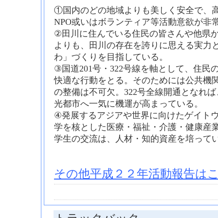
①国内のどの地域よりも美しく安全で、
NPO或いはボランティア等活動意欲が非
②田川に住んでいる住民の皆さんや他県
よりも、田川の存在を誇りに思える実力
わ」づくりを目指している。
③国道201号・322号線を軸として、住
快適な行動をとる。そのためには公共機
の整備は不可欠。322号全線開通となれ
光都市へ一気に機運が高まっている。
④発展するアジアや世界に向けたゲイト
学を核とした医療・福祉・介護・健康産
学生の交流は、人材・知的資産を培って
その他平成２２年活動報告はこ