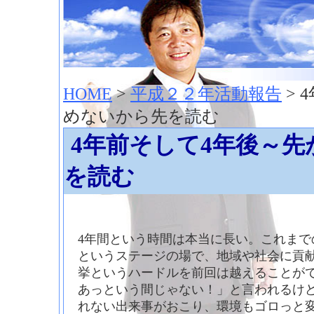
神崎聡（こうざきさとし）夢からはじまる
HOME
>
平成２２年活動報告
> 
めないから先を読む
4年前そして4年後～
を読む
4年間という時間は本当に長い。これまで
というステージの場で、地域や社会に貢
挙というハードルを前回は越えることがで
あっという間じゃない！」と言われるけど
れない出来事がおこり、環境もゴロっと変