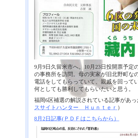
9月9日久留米市へ。10月23日投開票予
の事務所を訪問。母の実家が旧北野町なの
電話をしてもらっていて、親戚を回って
何としても勝利してもらいたいと思う。
福岡6区補選の解説されている記事があっ
スサイトハンター Ｈｕｎｔｅｒ
）
8月2日記事(ＰＤＦはこちらから）