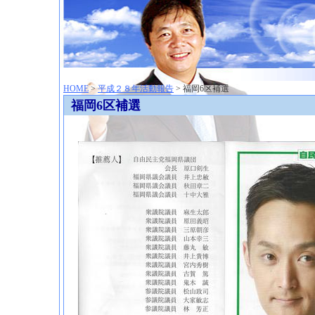
神崎聡（こうざきさとし）夢からはじまる
HOME
>
平成２８年活動報告
> 福岡6区補選
福岡6区補選