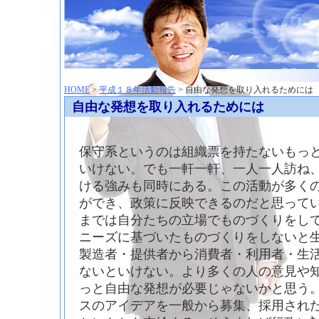
神崎聡（こうざきさとし）夢からはじまる
HOME
>
平成１８年活動報告
> 自由な発想を取り入れるためには
自由な発想を取り入れるためには
保守系というのは組織票を持たないもっ
いけない。でも一軒一軒、一人一人訪ね
ける強みも同時にある。この活動が多く
ができ、政策に反映できるのだと思って
までは自分たちの立場でものづくりをし
ニーズに基づいたものづくりをしないと
製造者・提供者から消費者・利用者・生
ないといけない。より多くの人の意見や
っと自由な発想が必要じゃないかと思う
スのアイデアを一般から募集、採用され