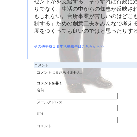
セントかを支給する。そうすれば行政に
りでなく、生活の中からの知恵が反映さ
もしれない。台所事業が苦しいのはどこ
制する」ための創意工夫をみんなで考え
度をつくっても良いのではと思ったりす
その他平成１８年活動報告はこちらから>>
コメント
コメントはまだありません。
コメントを書く
名前
メールアドレス
URL
コメント