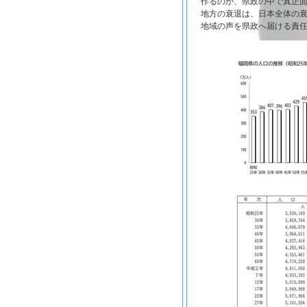
作るのか、県政の中で真正
地方の衰退は、日本全体の
地域の声を県政へ届ける責