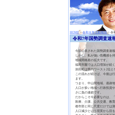
神崎聡（こうざきさとし）夢からはじまる
HOME
>
令和８年活動報告
> 
令和7年国勢調査速
今回公表された国勢調査速報
しかし、私が強い危機感を
地域間格差の拡大です。
福岡市圏では人口増加が続
添田町は県内ワースト2位とな
この流れが続けば、今後は行
ます。
つまり、中山間地域、過疎
人口が多い地域へ行政投資
さに負の連鎖です。
だからこそ今必要なのは、
医療、介護、公共交通、教
都市部と同じ尺度だけでは
人口減少という現実から目