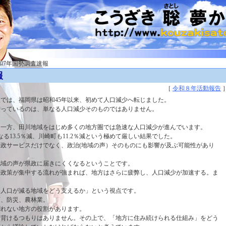
令和7年国勢調査速報
報
［
令和８年活動報告
では、福岡県は昭和45年以来、初めて人口減少へ転じました。
持っているのは、単なる人口減少そのものではありません。
く一方、田川地域をはじめ多くの地方圏では急速な人口減少が進んでいます。
る13.5％減、川崎町も11.2％減という極めて厳しい結果でした。
政サービスだけでなく、政治(地域の声）そのものにも影響が及ぶ可能性があり
地域の声が県政に届きにくくなるということです。
や政策が集中する流れが強まれば、地方はさらに疲弊し、人口減少が加速する。ま
「人口が減る地域をどう支えるか」という視点です。
育、防災、農林業。
測れない地方の役割があります。
を背けるつもりはありません。その上で、「地方に住み続けられる仕組み」をどう