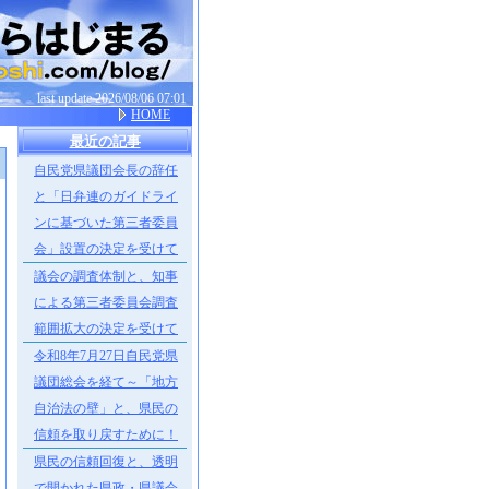
last update 2026/08/06 07:01
HOME
最近の記事
自民党県議団会長の辞任
］
と「日弁連のガイドライ
ンに基づいた第三者委員
会」設置の決定を受けて
議会の調査体制と、知事
による第三者委員会調査
範囲拡大の決定を受けて
令和8年7月27日自民党県
議団総会を経て～「地方
自治法の壁」と、県民の
信頼を取り戻すために！
県民の信頼回復と、透明
で開かれた県政・県議会