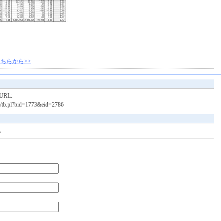
ちらから>>
RL:
bin/tb.pl?bid=1773&eid=2786
。