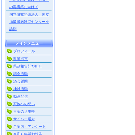
の再構築に向けて
国立研究開発法人 国立
循環器病研究センターを
訪問
メインメニュー
プロフィール
政策提言
県政報告ﾀﾞｳﾝﾛｰﾄﾞ
議会活動
議会質問
地域活動
動画配信
家族への想い
言葉のメモ帳
サイバー選対
ご案内・アンケート
令和８年活動報告