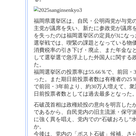
福岡県選挙区は、自民・公明両党が与党の
主党が議席を失い、新たに参政党が議席
を失ったのは福岡選挙区の定員が3になった
選挙戦では、喫緊の課題となっている物
消費税率の引き下げ・廃止、また年金な
して選挙選で急浮上した外国人に関する
た。
福岡選挙区の投票率は55.66％で、前回・
った。また期日前投票者数は有権者の25％あ
で前回・3年前より、約30万人増えて、
日前投票者数としては過去最多となった
石破茂首相は政権続投の意向を明言した
であるから、自民党内の旧主流派・保守
に強く異を唱え、党内での“石破おろし”
か。
今後は、党内の「ポスト石破」候補、さ