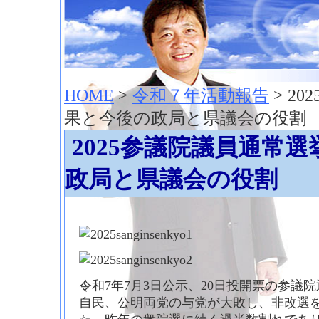
神崎聡（こうざきさとし）夢からはじまる
HOME
>
令和７年活動報告
> 2
果と今後の政局と県議会の役割
2025参議院議員通常
政局と県議会の役割
令和7年7月3日公示、20日投開票の参議
自民、公明両党の与党が大敗し、非改選