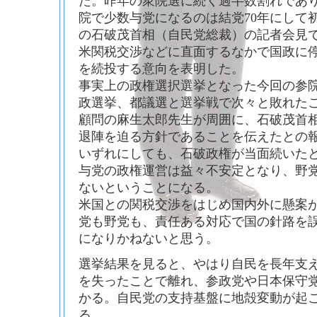
た。昨年の衆院選に続く過半数割れであ
院で少数与党になるのは結党70年にして
の石破茂首相（自民党総裁）の記者会見で
米関税交渉などに直面するなかで国政に
を続投する意向を表明した。
事実上の政権選択選挙となった今回の参院
政選挙、都議選と選挙戦で次々と敗れた
顧問の麻生太郎先生が周囲に、石破茂首
退陣を迫る方針であることを伝えたとの
いずれにしても、石破政権が当面続いた
与党の政権運営は益々不安定となり、野
ないということになる。
米国との関税交渉をはじめ国内外に懸案
党も野党も、責任ある対応で国の針路を
になりかねないと思う。
選挙結果を見ると、やはり自民を長年支
を失ったことで離れ、参政党や日本保守
かる。自民党の支持基盤に地殻変動が起
る。