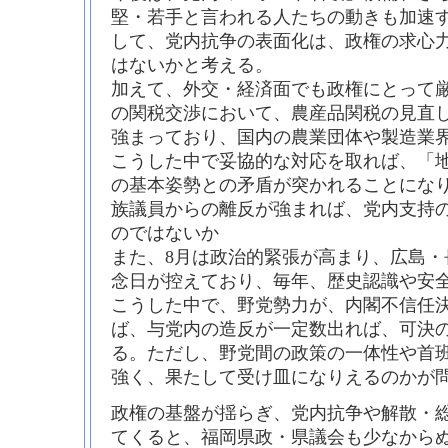
堅・若手と言われる人たちの動きも加速
して、党内抗争の表面化は、政権の求心
はないかと考える。
加えて、外交・経済面でも政権にとって
の関税交渉において、農産品関税の見直
強まっており、国内の農業団体や製造業
こうした中で妥協的な対応を取れば、「
の基本姿勢との矛盾が突かれることになり
族議員からの離反が強まれば、党内支持
のではないか
また、8月は政治的緊張が高まり、広島・
念日が控えており、毎年、歴史認識や安
こうした中で、野党勢力が、内閣不信任
ば、与党内の造反が一定数出れば、可決
る。ただし、野党間の政策の一体性や首
強く、果たして受け皿になりえるのかが
政権の基盤が揺らぎ、党内抗争や解散・
てくると、福岡県政・県議会も少なから