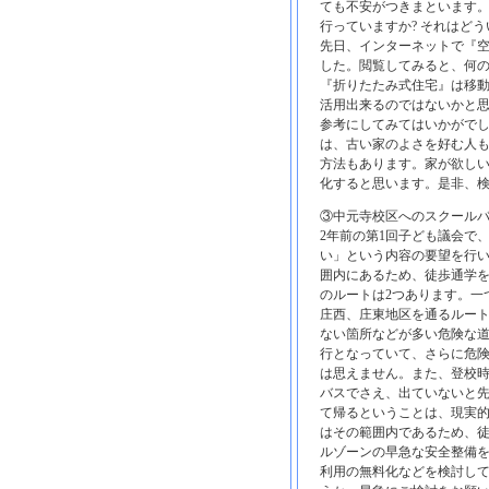
ても不安がつきまといます
行っていますか? それはどう
先日、インターネットで『
した。閲覧してみると、何
『折りたたみ式住宅』は移
活用出来るのではないかと
参考にしてみてはいかがでし
は、古い家のよさを好む人
方法もあります。家が欲しい
化すると思います。是非、検
③中元寺校区へのスクール
2年前の第1回子ども議会で
い」という内容の要望を行い
囲内にあるため、徒歩通学
のルートは2つあります。一
庄西、庄東地区を通るルート
ない箇所などが多い危険な道
行となっていて、さらに危
は思えません。また、登校
バスでさえ、出ていないと
て帰るということは、現実的
はその範囲内であるため、
ルゾーンの早急な安全整備
利用の無料化などを検討して