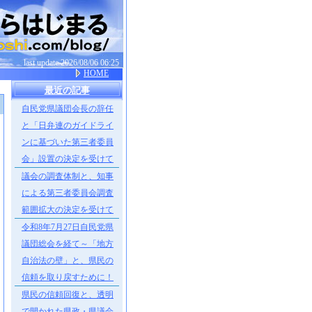
last update 2026/08/06 06:25
HOME
最近の記事
自民党県議団会長の辞任
］
と「日弁連のガイドライ
ンに基づいた第三者委員
会」設置の決定を受けて
議会の調査体制と、知事
による第三者委員会調査
範囲拡大の決定を受けて
令和8年7月27日自民党県
議団総会を経て～「地方
自治法の壁」と、県民の
信頼を取り戻すために！
県民の信頼回復と、透明
で開かれた県政・県議会