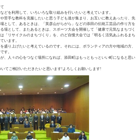
いて
館などを利用して、いろいろな取り組みを行いたいと考えています。
所や苦手な教科を克服したいと思う子ども達が集まり、お互いに教えあったり、先
の場として、あるときは、「英彦山がらがら」などの添田の伝統工芸品の作り方を
来る場として、またあるときは、スポーツ大会を開催して「健康で元気なまちづく
では「リサイクルのまちづくり」を、のど自慢大会では「明るく活気あふれるまち
えています。
町を盛り上げたいと考えているのです。それには、ボランティアの方や地域の方、
要です。
校が、人々の心をつなぐ場所になれば、添田町はもっともっといい町になると思い
ついてご検討いただきたいと思います!よろしくお願いします!