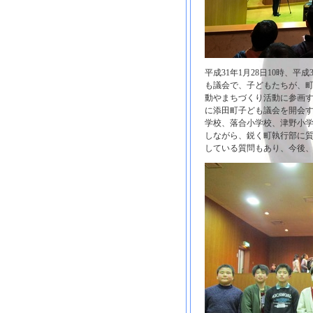
平成31年1月28日10時、
も議会で、子どもたちが、
動やまちづくり活動に参画
に添田町子ども議会を開会す
学校、落合小学校、津野小学
しながら、鋭く町執行部に
している質問もあり、今後