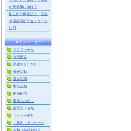
の再構築に向けて
国立研究開発法人 国立
循環器病研究センターを
訪問
メインメニュー
プロフィール
政策提言
県政報告ﾀﾞｳﾝﾛｰﾄﾞ
議会活動
議会質問
地域活動
動画配信
家族への想い
言葉のメモ帳
サイバー選対
ご案内・アンケート
令和８年活動報告