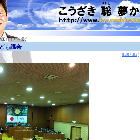
度添田町子ども議会
子ども議会
［
地域活動