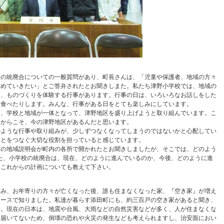
校の統廃合についての一般質問があり、町長さんは、「児童や保護者、地域の方々
進めていきたい」とご答弁されたとお聞きしまた。私たち津野小学校では、地域の
に、ものづくりを体験する行事があります。行事の日は、いろいろなお話しをした
も食べたりします。みんな、行事がある日をとても楽しみにしています。
し、学校と地域が一体となって、津野地区を盛り上げようと取り組んでいます。こ
たからこそ、今の津野地区があるんだと思います。
のような行事や取り組みが、少しずつなくなってしまうのではないかと心配してい
人とをつなぐ大切な役割を担っていると感じています。
ての地域説明会が町内の各所で開かれたとお聞きしましたが、そこでは、どのよう
た、小学校の統廃合は、現在、どのように進んでいるのか、今後、どのように進
とこれからの計画についても教えて下さい。
進み、お年寄りの方々が亡くなった後、誰も住まなくなった家、『空き家』が増え
ュースで知りました。私達が暮らす添田町にも、約三百戸の空き家があると聞き、
す。現在の日本は、地震や台風、大雨などの自然災害などが多く、人が住まなくな
き届いてないため、倒壊の恐れや火災の発生なども考えられますし、治安面におい