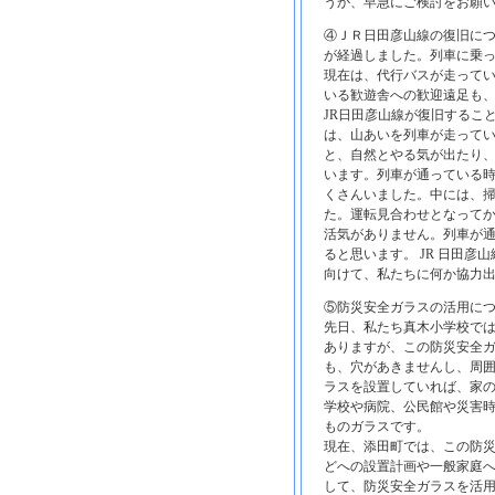
うか、早急にご検討をお願
④ＪＲ日田彦山線の復旧につ
が経過しました。列車に乗
現在は、代行バスが走って
いる歓遊舎への歓迎遠足も
JR日田彦山線が復旧するこ
は、山あいを列車が走って
と、自然とやる気が出たり、
います。列車が通っている
くさんいました。中には、
た。運転見合わせとなって
活気がありません。列車が
ると思います。 JR 日田
向けて、私たちに何か協力
⑤防災安全ガラスの活用に
先日、私たち真木小学校で
ありますが、この防災安全ガ
も、穴があきませんし、周
ラスを設置していれば、家
学校や病院、公民館や災害
ものガラスです。
現在、添田町では、この防災
どへの設置計画や一般家庭へ
して、防災安全ガラスを活用