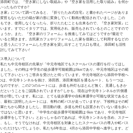
。添田町では、『空き家にしない取組み』や『空き家を活用した取り組み』を何か
いったものですか?
空き家』について調べてみると、『折りたたみ式住宅』と書かれたページがありま
の変哲もないただの箱が家の形に変身していく動画が配信されていました。この
動もでき、使用しなくなったら、折りたたむことも出来るので、『空き家対策』に
思います。すでにイタリアでは、実用化され、販売もされているとのことですので
ょうか。また、『空き家のリフォーム』を推進してみてはどうですか?最近で
もいると聞きます。古民家カフェやリフォームした家を借家にして利用するなどの
と思う人にリフォームした空き家を貸し出すことで人口も増え、 添田町も活性
討してみて下さい!
バス導入について
、私たち中元寺校区の先輩が「中元寺地区でもスクールバスの運行を行ってほし
ました。その時は 中字生の徒歩通学可能範囲は6kmであり、中元寺地区はその範
をして下さいというご答弁を受けたと伺っています。中元寺地区から添田中学校へ
つは、中元寺トンネルを抜け、添田西、添田東地区を通るルート、もう一つは、
なのですが、この2つのルートには、歩道も外灯もほとんど無く、見通しもきか
だということをご認識されていますか? しかも、現在は中元寺トンネルが片側通
険性が増しています。私には、とても徒歩通学や自転車通学が可能な状況であると
時、最初に説明したルートには、有料の町バスが走っていますが、下校時はその町
先輩たちから聞きましたし、部活動の後、歩道も外灯も設置されていない道を歩い
ではないと思います。『中学生の徒歩通学可能範囲は 6km であり、中元寺地区
徒歩通学をして下さい』とおっしゃるのであれば、中元寺トンネルを含め、スクー
を、もし、そうでなければ、中元寺校区を対象としたスクールバスの導入や町バス
いただけないでしょうか。私たち6年生は、4月から添田中学校へ進学します。ど