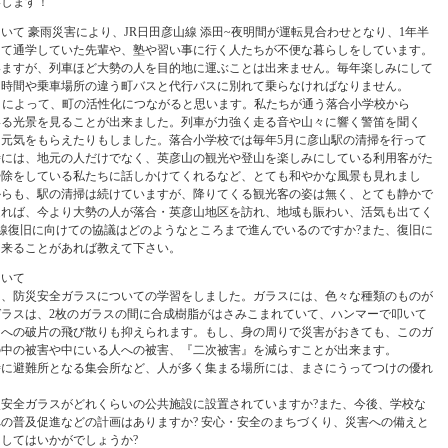
いします！
いて 豪雨災害により、JR日田彦山線 添田~夜明間が運転見合わせとなり、1年半
って通学していた先輩や、塾や習い事に行く人たちが不便な暮らしをしています。
いますが、列車ほど大勢の人を目的地に運ぶことは出来ません。毎年楽しみにして
、時間や乗車場所の違う町バスと代行バスに別れて乗らなければなりません。
とによって、町の活性化につながると思います。私たちが通う落合小学校から
いる光景を見ることが出来ました。列車が力強く走る音や山々に響く警笛を聞く
元気をもらえたりもしました。落合小学校では毎年5月に彦山駅の清掃を行って
時には、地元の人だけでなく、英彦山の観光や登山を楽しみにしている利用客がた
掃除をしている私たちに話しかけてくれるなど、とても和やかな風景も見れまし
からも、駅の清掃は続けていますが、降りてくる観光客の姿は無く、とても静かで
通れば、今より大勢の人が落合・英彦山地区を訪れ、地域も賑わい、活気も出てく
彦山線復旧に向けての協議はどのようなところまで進んでいるのですか?また、復旧に
出来ることがあれば教えて下さい。
ついて
は、防災安全ガラスについての学習をしました。ガラスには、色々な種類のものが
ラスは、2枚のガラスの間に合成樹脂がはさみこまれていて、ハンマーで叩いて
囲への破片の飛び散りも抑えられます。もし、身の周りで災害がおきても、このガ
の中の被害や中にいる人への被害、『二次被害』を減らすことが出来ます。
時に避難所となる集会所など、人が多く集まる場所には、まさにうってつけの優れ
安全ガラスがどれくらいの公共施設に設置されていますか?また、今後、学校な
の普及促進などの計画はありますか? 安心・安全のまちづくり、災害への備えと
してはいかがでしょうか?