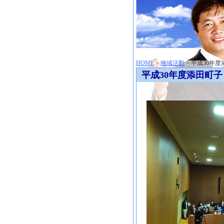
神崎聡（こうざきさとし）夢からはじまる
HOME
>
地域活動
> 平成30年
平成30年度添田町