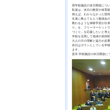
⑥学校施設の休日開放につ
私達は、休日の教室や体育
例えば、わからなかった箇
生達に教えてもらう勉強会
教わるような体験学習が出
り」を、フリーマーケット
づくり」を応援したいと考
学校を活用して地域や添田
大人の方の理解と協力が必
休日はガランとしている学
ます。
是非 学校施設の休日開放に