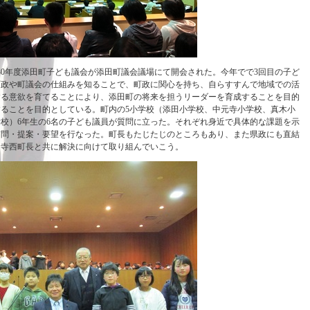
平成30年度添田町子ども議会が添田町議会議場にて開会された。今年でで3回目の子ど
町政や町議会の仕組みを知ることで、町政に関心を持ち、自らすすんで地域での活
する意欲を育てることにより、添田町の将来を担うリーダーを育成することを目的
ることを目的としている。町内の5小学校（添田小学校、中元寺小学校、真木小
校）6年生の6名の子ども議員が質問に立った。それぞれ身近で具体的な課題を示
質問・提案・要望を行なった。町長もたじたじのところもあり、また県政にも直結
、寺西町長と共に解決に向けて取り組んでいこう。