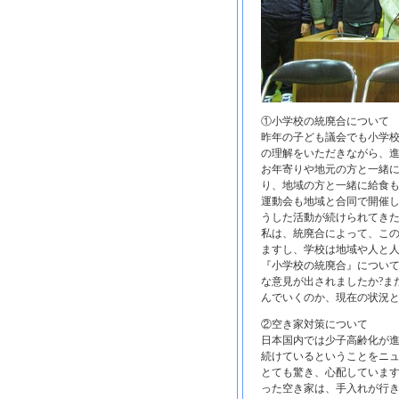
①小学校の統廃合について
昨年の子ども議会でも小学
の理解をいただきながら、
お年寄りや地元の方と一緒
り、地域の方と一緒に給食
運動会も地域と合同で開催
うした活動が続けられてき
私は、統廃合によって、こ
ますし、学校は地域や人と
『小学校の統廃合』につい
な意見が出されましたか?ま
んでいくのか、現在の状況
②空き家対策について
日本国内では少子高齢化が
続けているということをニ
とても驚き、心配していま
った空き家は、手入れが行