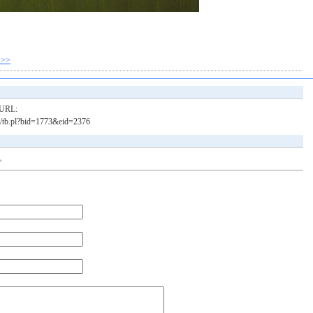
>>
RL:
bin/tb.pl?bid=1773&eid=2376
。