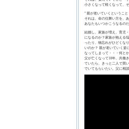
小さくなって軽くなって、そ
” 親が老いていくということ
それは、命の仕舞い方を、
あなたもいつかこうなるのだ
結婚し、家族が増え、育児
になるのか？家族が抱える
ったり、物忘れがひどくな
いのか？ 親が老いていく姿
なってしまって・・・何とか
父が亡くなって18年、共働
ていたら、きっと二人で買
でいてもらいたい。父に相