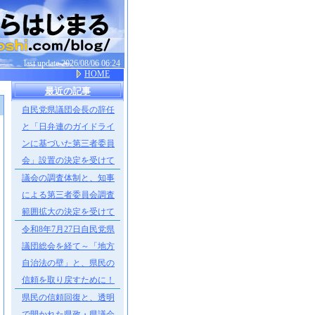
last update 2026/08/06 06:24
HOME
最近の記事
自民党県議団会長の辞任
］
と「日弁連のガイドライ
ンに基づいた第三者委員
会」設置の決定を受けて
議会の調査体制と、知事
による第三者委員会調査
範囲拡大の決定を受けて
令和8年7月27日自民党県
議団総会を経て～「地方
自治法の壁」と、県民の
信頼を取り戻すために！
県民の信頼回復と、透明
で開かれた県政・県議会