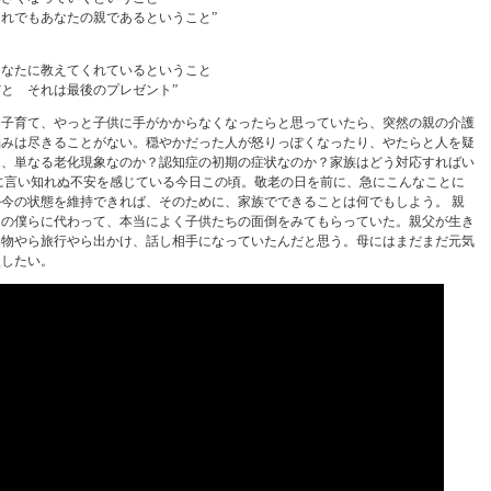
れでもあなたの親であるということ”
あなたに教えてくれているということ
と それは最後のプレゼント”
・子育て、やっと子供に手がかからなくなったらと思っていたら、突然の親の介護
悩みは尽きることがない。穏やかだった人が怒りっぽくなったり、やたらと人を疑
り、単なる老化現象なのか？認知症の初期の症状なのか？家族はどう対応すればい
に言い知れぬ不安を感じている今日この頃。敬老の日を前に、急にこんなことに
今の状態を維持できれば、そのために、家族でできることは何でもしよう。 親
きの僕らに代わって、本当によく子供たちの面倒をみてもらっていた。親父が生き
い物やら旅行やら出かけ、話し相手になっていたんだと思う。母にはまだまだ元気
談したい。