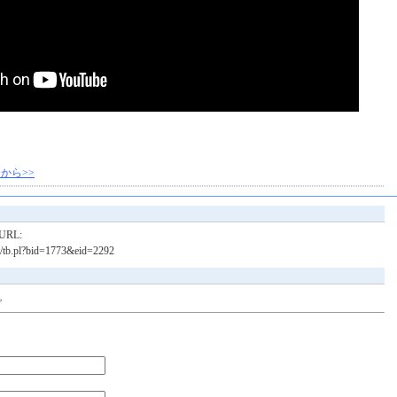
から>>
RL:
bin/tb.pl?bid=1773&eid=2292
。