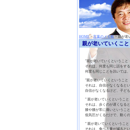
神崎聡（こうざきさとし）夢からはじまる
HOME
>
言葉のメモ帳
> 親が老
親が老いていくこと
”親が老いていくということ
それは、何度も同じ話をす
何度も同じことを訊いては、
”親が老いていくということ
それは、自信がなくなると
自信がなくなるけど、子ども
” 親が老いていくということ
それは、歩くのが遅くなる
膝や腰が常に痛いというこ
低気圧がくるだけで、動くの
” 親が老いていくということ
それは、食べる量が減ると