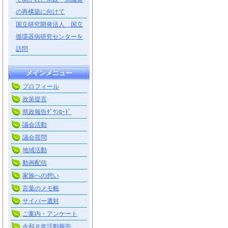
の再構築に向けて
国立研究開発法人 国立
循環器病研究センターを
訪問
メインメニュー
プロフィール
政策提言
県政報告ﾀﾞｳﾝﾛｰﾄﾞ
議会活動
議会質問
地域活動
動画配信
家族への想い
言葉のメモ帳
サイバー選対
ご案内・アンケート
令和８年活動報告