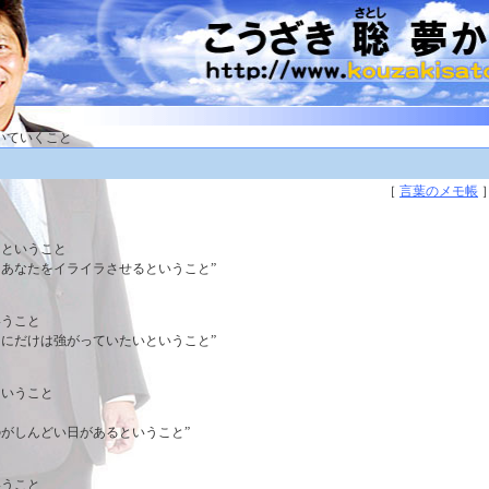
いていくこと
［
言葉のメモ帳
るということ
あなたをイライラさせるということ”
いうこと
にだけは強がっていたいということ”
ということ
と
がしんどい日があるということ”
いうこと