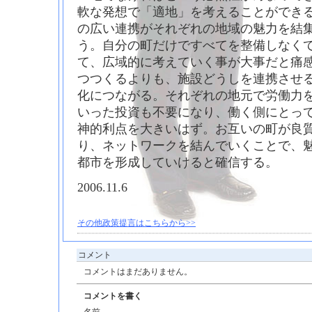
軟な発想で「適地」を考えることができ
の広い連携がそれぞれの地域の魅力を結
う。自分の町だけですべてを整備しなく
て、広域的に考えていく事が大事だと痛
つつくるよりも、施設どうしを連携させ
化につながる。それぞれの地元で労働力
いった投資も不要になり、働く側にとっ
神的利点を大きいはず。お互いの町が良
り、ネットワークを結んでいくことで、
都市を形成していけると確信する。
2006.11.6
その他政策提言はこちらから>>
コメント
コメントはまだありません。
コメントを書く