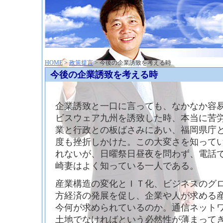
神崎聡（こうざきさとし）夢からはじまる
HOME
>
政策提言
> 今後の企業誘致を考える時
今後の企業誘致を考える時
企業誘致と一口に言っても、なかなか容
ビスウェア九州を誘致した時、本当に苦
業と行政との板ばさみにあい、福岡県庁
度も挫折しかけた。この大変さを知って
れないが、日曜祭日昼夜を問わず、電話
崎妻はよく知っている一人である。
産業構造の変化とＩＴ化、ビジネスのグ
方経済の発展を促し、企業や人が求める
今何が求められているのか。通信ネット
土地でなければという必然性が薄まって