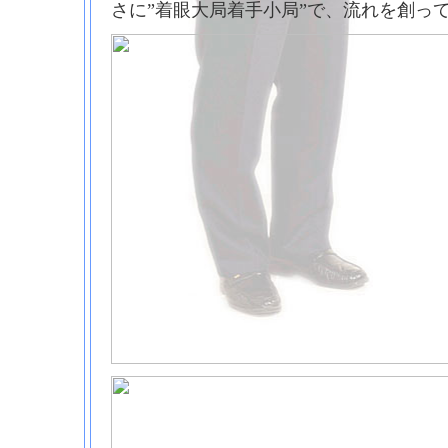
さに”着眼大局着手小局”で、流れを創っ