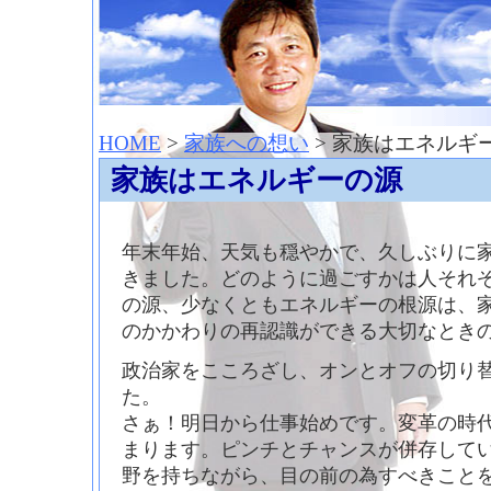
神崎聡（こうざきさとし）夢からはじまる
HOME
>
家族への想い
> 家族はエネルギ
家族はエネルギーの源
年末年始、天気も穏やかで、久しぶりに
きました。どのように過ごすかは人それ
の源、少なくともエネルギーの根源は、
のかかわりの再認識ができる大切なとき
政治家をこころざし、オンとオフの切り
た。
さぁ！明日から仕事始めです。変革の時
まります。ピンチとチャンスが併存して
野を持ちながら、目の前の為すべきこと