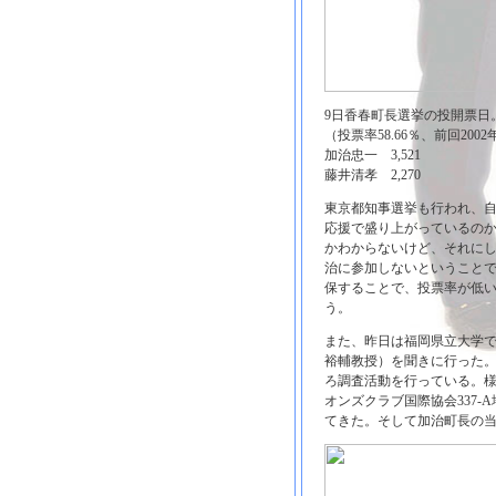
9日香春町長選挙の投開票日。
（投票率58.66％、前回2002
加治忠一 3,521
藤井清孝 2,270
東京都知事選挙も行われ、
応援で盛り上がっているの
かわからないけど、それに
治に参加しないということ
保することで、投票率が低
う。
また、昨日は福岡県立大学
裕輔教授）を聞きに行った。
ろ調査活動を行っている。
オンズクラブ国際協会337-
てきた。そして加治町長の