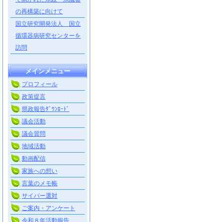
の再構築に向けて
国立研究開発法人 国立
循環器病研究センターを
訪問
メインメニュー
プロフィール
政策提言
県政報告ﾀﾞｳﾝﾛｰﾄﾞ
議会活動
議会質問
地域活動
動画配信
家族への想い
言葉のメモ帳
サイバー選対
ご案内・アンケート
令和８年活動報告