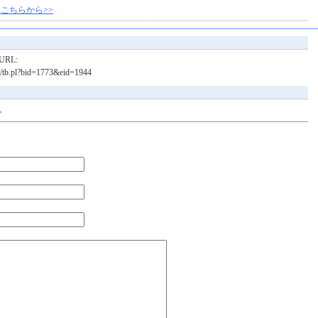
こちらから>>
RL:
bin/tb.pl?bid=1773&eid=1944
。