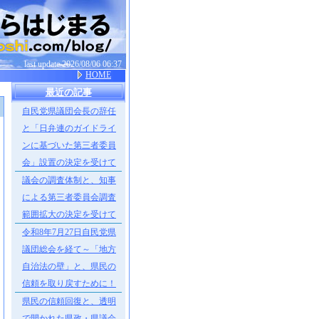
last update 2026/08/06 06:37
HOME
最近の記事
自民党県議団会長の辞任
］
と「日弁連のガイドライ
ンに基づいた第三者委員
会」設置の決定を受けて
議会の調査体制と、知事
による第三者委員会調査
範囲拡大の決定を受けて
令和8年7月27日自民党県
議団総会を経て～「地方
自治法の壁」と、県民の
信頼を取り戻すために！
県民の信頼回復と、透明
で開かれた県政・県議会