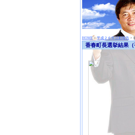
神崎聡（こうざきさとし）夢からはじまる
HOME
>
平成２６年活動報告
>
香春町長選挙結果（平