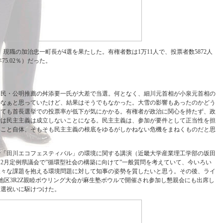
現職の加治忠一町長が4選を果たした。有権者数は1万11人で、投票者数5872人
年75.02％）だった。
自民・公明推薦の舛添要一氏が大差で当選。何となく、細川元首相が小泉元首相の
かなぁと思っていたけど、結果はそうでもなかった。大雪の影響もあったのかどう
しても首長選挙での投票率が低下が気にかかる。有権者が政治に関心を持たず、政
では民主主義は成立しないことになる。民主主義は、参加が要件として正当性を担
いこと自体、そもそも民主主義の根底をゆるがしかねない危機をまねくものだと思
で「田川エコフェスティバル」の環境に関する講演（近畿大学産業理工学部の坂田
2月定例県議会で”循環型社会の構築に向けて”一般質問を考えていて、今いろい
様々な課題を抱える環境問題に対して知事の姿勢を質したいと思う。その後、ライ
A地区3R2Z親睦ボウリング大会が麻生塾ボウルで開催され参加し懇親会にも出席し
当選祝いに駆けつけた。