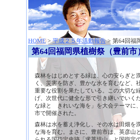
神崎聡（こうざきさとし）夢からはじまる
HOME
>
平成２５年活動報告
> 第64回
第64回福岡県植樹祭（豊前市
森林をはじめとする緑は、心の安らぎと
く、災害を防ぎ、豊かな水を育むなど、
重要な役割を果たしている。この大切な
げ、次世代に健全な形で引き継いでいく
な緑と きれいな海を」を大会テーマに、
市で開催された。
森林は水を蓄え浄化し、その水は田畑を
な海を育む。まさに、豊前市は、英彦山
られる国指定史跡「求菩堤山」と国指定