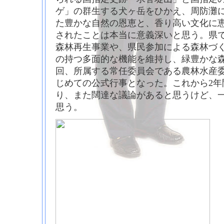
ゲ」の群生する犬ヶ岳をひかえ、周防灘
た豊かな自然の恩恵と、香り高い文化に
されたことは本当に意義深いと思う。県
森林再生事業や、県民参加による森林づ
の持つ多面的な機能を維持し、緑豊かな
回、所属する常任委員会である農林水産
じめての公式行事となった。これから2年
り、また闊達な議論があると思うけど、
思う。