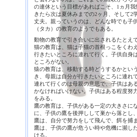
の連休という目標があればこそ、1ヵ月我
きたら次は夏休みまでの2ヶ月、そして2
丈夫。親っていうのは、どんな時でも子
（タカ）の教育のようでもある。
動物の教育で引き合いに出されるたとえ
猫の教育は、猫は子猫の首根っこをくわ
行きたいところに連れて行く。子供自身
ところがない。
猿の教育は、移動する時どうするかとい
き、母親は自分が行きたいところに連れ
連れて行くのは母親の意思で、子供はあ
かなければいけない。子供はある程度努
をみる。
鷹の教育は、子供がある一定の大きさに
に、子供の鷹を後押しして巣から落とし
鷹は、自分で努力をして飛んで、餌を捕
鷹は、子供の鷹が危うい時や危機に瀕し
ける。