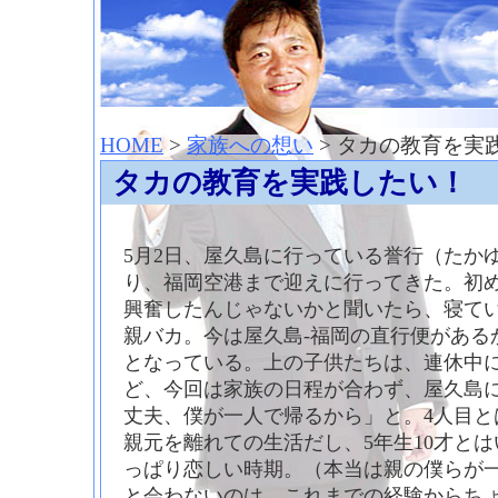
神崎聡（こうざきさとし）夢からはじまる
HOME
>
家族への想い
> タカの教育を実
タカの教育を実践したい！
5月2日、屋久島に行っている誉行（たか
り、福岡空港まで迎えに行ってきた。初
興奮したんじゃないかと聞いたら、寝て
親バカ。今は屋久島-福岡の直行便がある
となっている。上の子供たちは、連休中
ど、今回は家族の日程が合わず、屋久島
丈夫、僕が一人で帰るから」と。4人目と
親元を離れての生活だし、5年生10才と
っぱり恋しい時期。（本当は親の僕らが
と会わないのは、これまでの経験からちょ