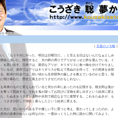
キリギリス
［
言葉のメモ帳
ない。「もう十分にやった、明日は日曜日だ。」と言える日はないんだなぁとしみ
日懸命に歩いた。帰宅すると、犬の餌の周りでアリがせっせと餌を運んでいる。イ
ス」を思い出す。日本では、親切なアリが、キリギリスに食べ物を分けてやりまし
っているが、原作ではアリはキリギリスが飢えて死ぬのを待って、その死体を全部
いる。欧米の社会では、幼い頃から生存競争の厳しさを教えているのかと思う。陸
乱に明け暮れた、歴史と風土がそうさせたのかもしれない。
末も本来のものと変えられていると何かの本にあったのを記憶する。桃太郎は鬼が
宝を奪って凱旋する。それを鬼が謝ってお詫びに宝物を差し出すという結末に変え
した、たぬきをうさぎが火刑や水刑で残忍なまでに復讐する。これをたぬきが、も
り、うさぎが許して仲良く暮らしたという結末に変える。
した方が、思いやりのある子や優しい子に育つと考え、変わってしまったのか、よ
の原作の本来のねらいは何なのか、一度ゆっくりした時に誰かに聞いてみよう。