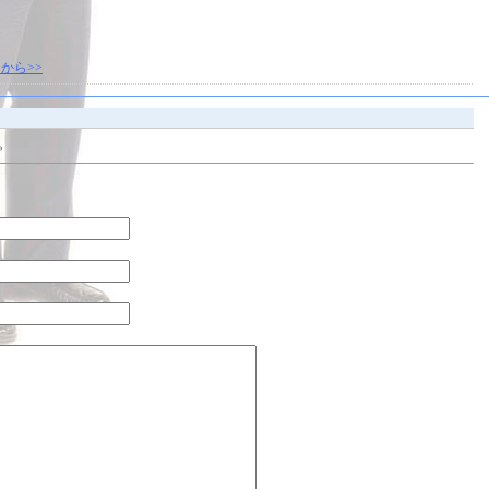
から>>
。