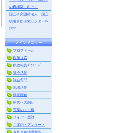
の再構築に向けて
国立研究開発法人 国立
循環器病研究センターを
訪問
メインメニュー
プロフィール
政策提言
県政報告ﾀﾞｳﾝﾛｰﾄﾞ
議会活動
議会質問
地域活動
動画配信
家族への想い
言葉のメモ帳
サイバー選対
ご案内・アンケート
令和８年活動報告