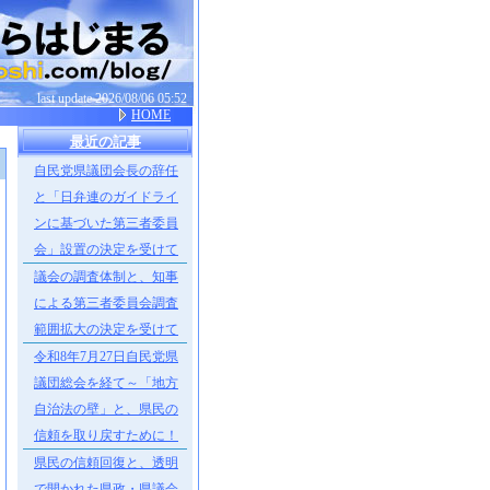
last update 2026/08/06 05:52
HOME
最近の記事
自民党県議団会長の辞任
］
と「日弁連のガイドライ
ンに基づいた第三者委員
会」設置の決定を受けて
議会の調査体制と、知事
による第三者委員会調査
範囲拡大の決定を受けて
令和8年7月27日自民党県
議団総会を経て～「地方
自治法の壁」と、県民の
信頼を取り戻すために！
県民の信頼回復と、透明
で開かれた県政・県議会