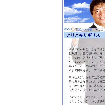
神崎聡（こうざきさとし）夢からはじまる
HOME
>
言葉のメモ帳
> アリと
アリとキリギリス
選挙に終わりというものは
じみ思う。夏の暑い中、毎
ソップの「アリとキリギリ
た。でハッピーエンドにな
食べました。と話になって
続きで国境を接し、常に戦
そう言えば、おとぎ話の結
島に鬼をみな殺しにして財
る。かちかち山は、人を殺
う悪いことはしませんと謝
「めでたし、めでたし」に
くわからないが、おとぎ話