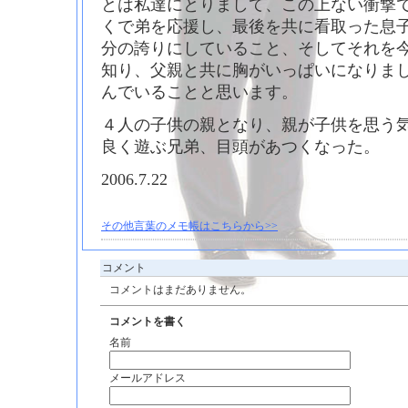
とは私達にとりまして、この上ない衝撃
くで弟を応援し、最後を共に看取った息
分の誇りにしていること、そしてそれを
知り、父親と共に胸がいっぱいになりま
んでいることと思います。
４人の子供の親となり、親が子供を思う
良く遊ぶ兄弟、目頭があつくなった。
2006.7.22
その他言葉のメモ帳はこちらから>>
コメント
コメントはまだありません。
コメントを書く
名前
メールアドレス