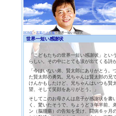
神崎聡（こうざきさとし）夢からはじまる
HOME
>
言葉のメモ帳
> 世界一短い感謝状
世界一短い感謝状
「こどもたちの世界一短い感謝状」とい
らしい。その中にとても涙が出てくる詩
「今はいない弟、賢太郎にありがとう。
た賢太郎の勇気。兄ちゃんは賢太郎の兄
けんかもしたけど、兄ちゃんはいつも賢
望、そして笑顔をありがとう。」
そしてこのお母さんは息子が感謝状を書
く、驚いたそうで、ちょうど３年半前、
ン（脳腫瘍）の告知を受け、闘病６ヶ月