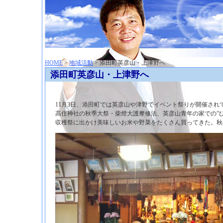
神崎聡（こうざきさとし）夢からはじまる
HOME
>
地域活動
> 添田町英彦山・上津野へ
添田町英彦山・上津野へ
11月3日、添田町では英彦山や津野でイベント祭りが開催さ
高住神社の秋季大祭・柴燈大護摩修法、英彦山青年の家での”
収穫祭に出かけ美味しいお米や野菜をたくさん買ってきた。秋