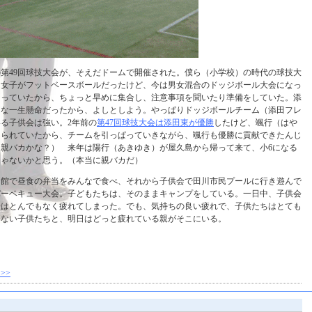
第49回球技大会が、そえだドームで開催された。僕ら（小学校）の時代の球技大
、女子がフットベースボールだったけど、今は男女混合のドッジボール大会になっ
なっていたから、ちょっと早めに集合し、注意事項を聞いたり準備をしていた。添
んな一生懸命だったから、よしとしよう。やっぱりドッジボールチーム（添田フレ
る子供会は強い。2年前の
第47回球技大会は添田東が優勝
したけど、颯行（はや
えられていたから、チームを引っぱっていきながら、颯行も優勝に貢献できたんじ
親バカかな？） 来年は陽行（あきゆき）が屋久島から帰って来て、小6になる
じゃないかと思う。（本当に親バカだ）
民館で昼食の弁当をみんなで食べ、それから子供会で田川市民プールに行き遊んで
バーベキュー大会。子どもたちは、そのままキャンプをしている。一日中、子供会
身はとんでもなく疲れてしまった。でも、気持ちの良い疲れで、子供たちはとても
らない子供たちと、明日はどっと疲れている親がそこにいる。
>>