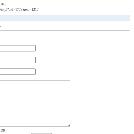
RL:
bin/tb.pl?bid=1773&eid=1217
。
記憶