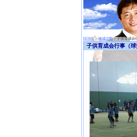
神崎聡（こうざきさとし）夢からはじまる
HOME
>
地域活動
> 子供育成
子供育成会行事（球