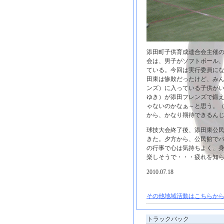
添田町子供育成連合会主催の
会は、男子がソフトボール
ている。今回は実行委員に
田東は惨敗だったけど、み
ンズ）に入っている子供がい
ゆき）が添田フレンズで鍛
ゃないのかなぁ～と思う。（
から、かなり期待できるん
球技大会終了後、添田東公
きた。夕方から、公民館で
の行事で心は気持ちよく、
楽しそうで・・・疲れを知
2010.07.18
その他地域活動はこちらから
トラックバック