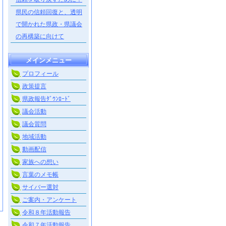
県民の信頼回復と、透明
で開かれた県政・県議会
の再構築に向けて
メインメニュー
プロフィール
政策提言
県政報告ﾀﾞｳﾝﾛｰﾄﾞ
議会活動
議会質問
地域活動
動画配信
家族への想い
言葉のメモ帳
サイバー選対
ご案内・アンケート
令和８年活動報告
令和７年活動報告