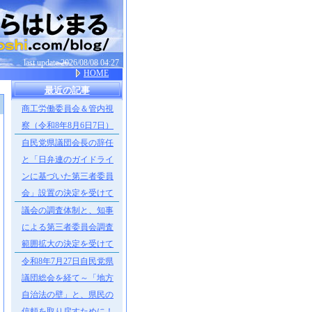
last update 2026/08/08 04:27
HOME
最近の記事
商工労働委員会＆管内視
］
察（令和8年8月6日7日）
自民党県議団会長の辞任
と「日弁連のガイドライ
ンに基づいた第三者委員
会」設置の決定を受けて
議会の調査体制と、知事
による第三者委員会調査
範囲拡大の決定を受けて
令和8年7月27日自民党県
議団総会を経て～「地方
自治法の壁」と、県民の
信頼を取り戻すために！