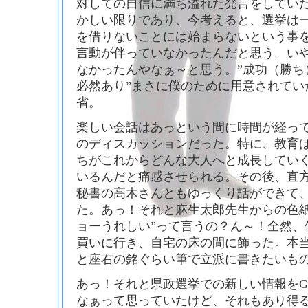
対しての自信に満ち溢れた発言をしてい
かしい限りであり、今考えると、選挙は
を借りないことには始まらないという事
言動が伴っていなかったんだと思う。い
なかったんやなぁ～と思う。”成功（勝ち
必然あり”まさに僕のために用意されてい
省。
楽しい会話はあっという間に時間が経っ
のディスカッションだった。特に、教育
ちがこれからどんな大人へと成長してい
いるんだと痛感させられる。その後、直
秘書の高木さんともゆっくり話ができて
た。あっ！それと麻生太郎先生からの色紙
ョーうれしい”って言うの？ん～！全然、
買いに行き、自宅の床の間に飾った。本
と座右の銘ぐらい筆で立派に書きたいも
あっ！それと県政選挙での新しい情報をG
なぁって思っていたけど、それもあり得