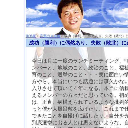
神崎聡（こうざきさとし）夢からはじまる
HOME
>
言葉のメモ帳
> 成功（勝利）に偶然あり、失敗（敗北）
成功（勝利）に偶然あり、失敗（敗北）に
今日は月に一度のランチミーティング。”
ンバーと、地域のこと、政治のこと、福
育のこと、選挙のこと・・・実に面白い
方やら、本当にいつも話題には事欠かな
入りさせて頂いて４年になる。本当に信
えるメンバーの方々だと思っている。初
は、正直、身構えられているような批判
っと僕が大風呂敷を広げたり、これまで
できたことを自慢げに話したり、自分を
到底選挙に出る人とは思えないような、