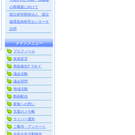
の再構築に向けて
国立研究開発法人 国立
循環器病研究センターを
訪問
メインメニュー
プロフィール
政策提言
県政報告ﾀﾞｳﾝﾛｰﾄﾞ
議会活動
議会質問
地域活動
動画配信
家族への想い
言葉のメモ帳
サイバー選対
ご案内・アンケート
令和８年活動報告