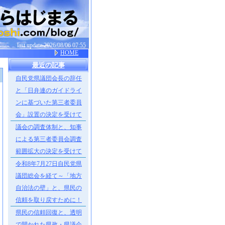
last update 2026/08/06 07:55
HOME
最近の記事
自民党県議団会長の辞任
］
と「日弁連のガイドライ
ンに基づいた第三者委員
会」設置の決定を受けて
議会の調査体制と、知事
による第三者委員会調査
範囲拡大の決定を受けて
令和8年7月27日自民党県
議団総会を経て～「地方
自治法の壁」と、県民の
信頼を取り戻すために！
県民の信頼回復と、透明
で開かれた県政・県議会