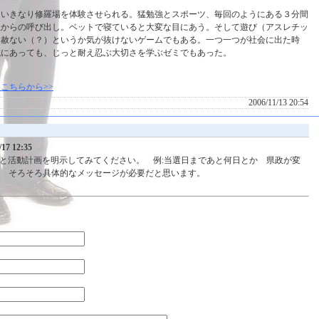
。いきなり修羅場を体験させられる。猛勉強とスポーツ、毎回のようにある３分間
生からの呼び出し。ベットで寝ていると大変な目にあう。そして遊び（アスレチッ
容赦ない（？）というか気が抜けないゲームでもある。一つ一つが社会に出た時
抗にあっても、じっと耐え忍ぶ大切さを学ぶゼミでもあった。
こちらから>>
2006/11/13 20:54
7 12:35
ダーと活動計画を明示してみてください。 例:当選日まであと何日とか 県政が変
 そろそろ具体的なメッセージが必要だと思います。