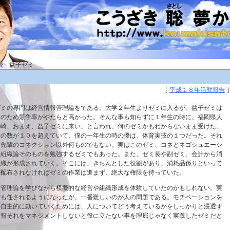
 続 益子ゼミ
［
平成１８年活動報告
ゼミの専門は経営情報管理論をである。大学２年生よりゼミに入るが、益子ゼミは
そのため競争率がやたらと高かった。そんな事も知らずに１年生の時に、福岡県人
神崎、おまえ、益子ゼミに来い」と言われ、何のゼミかもわからないまま受けた。
優の数が１０を超えていて、僕の一年生の時の優は、体育実技の１つだった。それ
、先輩のコネクション以外何ものでもない。実はこのゼミ、コネとネゴシュエーシ
な組織論そのものを勉強するゼミでもあった。また、ゼミ長や副ゼミ、会計から消
組織が形成されていく。そこには、きちんとした役割があり、消耗品係りといって
が配布されなければゼミの作業は進まず、絶大な権限を持っていた。
報管理論を学びながら模擬的な経営や組織形成を体験していたのかもしれない。実
営も任されるようになったが、一番難しいのが人の問題である。モチベーションを
が自主的に動いていくためには、人についてどう考えているかをしっかりと浸透す
情報それをマネジメントしないと役に立たない事を理屈じゃなく実践したゼミだと