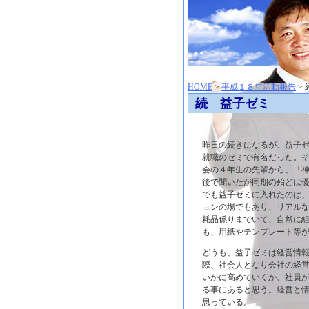
神崎聡（こうざきさとし）夢からはじまる
HOME
>
平成１８年活動報告
>
続 益子ゼミ
昨日の続きになるが、益子
就職のゼミで有名だった。
会の４年生の先輩から、「
後で聞いたが同期の殆どは
でも益子ゼミに入れたのは
ョンの場でもあり、リアル
耗品係りまでいて、自然に
も、用紙やテンプレート等
どうも、益子ゼミは経営情
際、社会人となり会社の経
いかに高めていくか、社員
る事にあると思う。経営と
思っている。