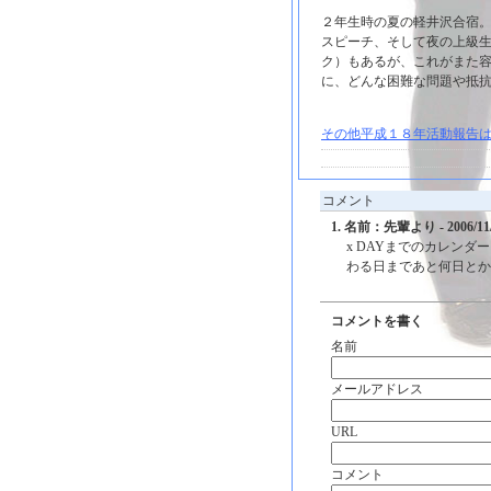
２年生時の夏の軽井沢合宿
スピーチ、そして夜の上級
ク）もあるが、これがまた
に、どんな困難な問題や抵
その他平成１８年活動報告は
コメント
1. 名前：先輩より - 2006/11/1
x DAYまでのカレン
わる日まであと何日とか
コメントを書く
名前
メールアドレス
URL
コメント